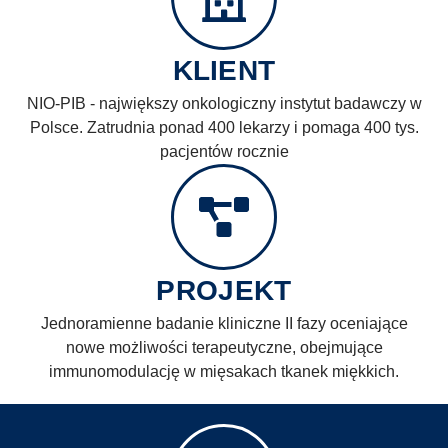
PRZYPADKU)
KLIENT
Dowiedz się, jak CliniNote zrewolucjonizowało gromadzenie
Real-World Data w kluczowych badaniach klinicznych w
NIO-PIB - największy onkologiczny instytut badawczy w
onkologii
Polsce. Zatrudnia ponad 400 lekarzy i pomaga 400 tys.
pacjentów rocznie
Napisz do Nas
PROJEKT
Jednoramienne badanie kliniczne II fazy oceniające
nowe możliwości terapeutyczne, obejmujące
immunomodulację w mięsakach tkanek miękkich.