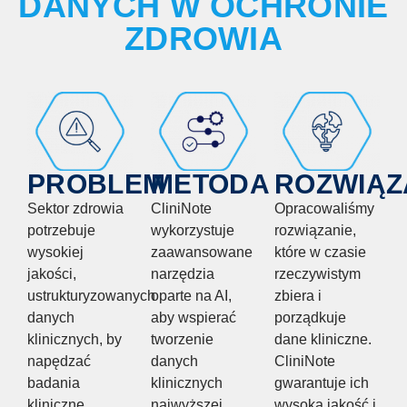
DANYCH W OCHRONIE
ZDROWIA
PROBLEM
METODA
ROZWIĄZ
Sektor zdrowia
CliniNote
Opracowaliśmy
potrzebuje
wykorzystuje
rozwiązanie,
wysokiej
zaawansowane
które w czasie
jakości,
narzędzia
rzeczywistym
ustrukturyzowanych
oparte na AI,
zbiera i
danych
aby wspierać
porządkuje
klinicznych, by
tworzenie
dane kliniczne.
napędzać
danych
CliniNote
badania
klinicznych
gwarantuje ich
kliniczne,
najwyższej
wysoką jakość i