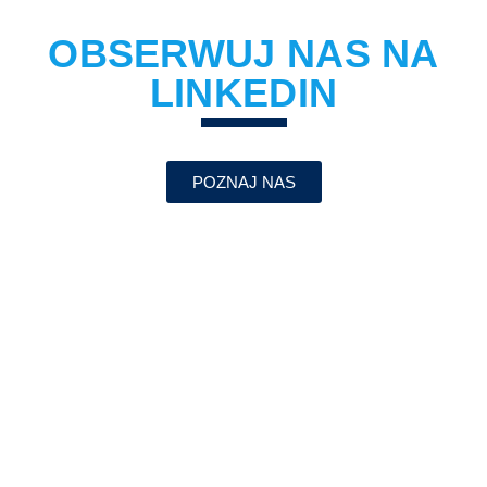
OBSERWUJ NAS NA
LINKEDIN
POZNAJ NAS
NAJNOWSZE
INFORMACJE - OD
RAZU U CIEBIE
Dowiedz się, jak CliniNote zmienia świat opieki
medycznej - zapisz się na nasz newsletter