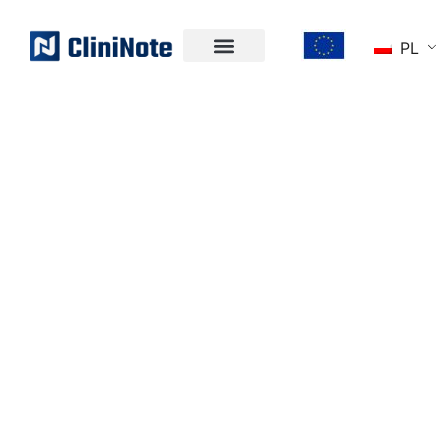
PL
UWOLNIJ MOC
DANYCH
KLINICZNYCH
Bez wysiłku zbieraj ustrukturyzowane dane do
badań klinicznych i RWE, jednocześnie
zwiększając wydajność - bezpośrednio w EHR